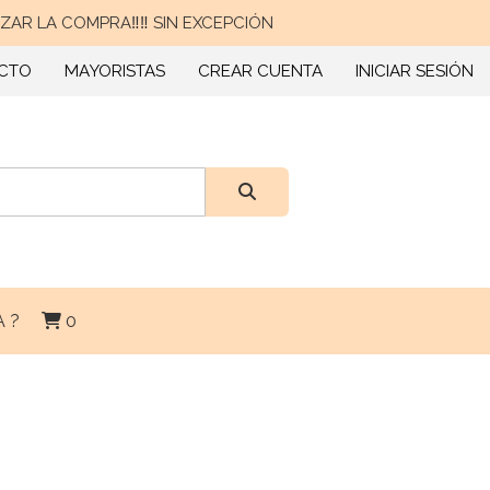
AR LA COMPRA‼️‼️ SIN EXCEPCIÓN
CTO
MAYORISTAS
CREAR CUENTA
INICIAR SESIÓN
 ?
0