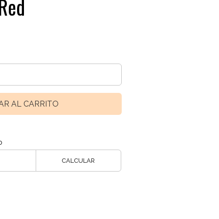
 Red
AR AL CARRITO
o
CALCULAR