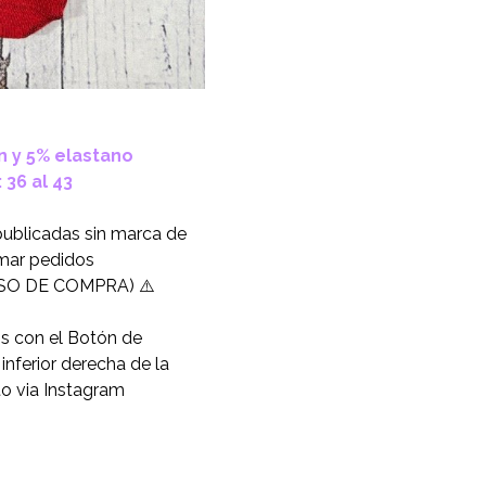
 y 5% elastano
 36 al 43
publicadas sin marca de
omar pedidos
O DE COMPRA) ⚠️
os con el Botón de
nferior derecha de la
to via Instagram