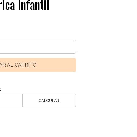
ica Infantil
AR AL CARRITO
o
CALCULAR